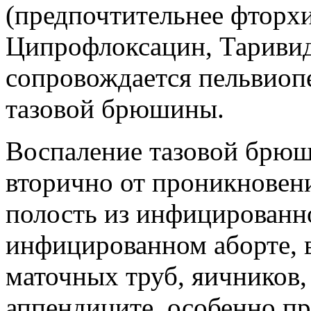
(предпочтительнее фторх
Ципрофлоксацин, Таривид,
сопровождается пельвио
тазовой брюшины.
Воспаление тазовой брюш
вторично от проникнове
полость из инфицированн
инфицированном аборте, в
маточных труб, яичников,
аппендиците, особенно пр