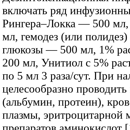
включать ряд инфузионны
Рингера–Локка — 500 мл,
мл, гемодез (или полидез
глюкозы — 500 мл, 1% ра
200 мл, Унитиол с 5% ра
по 5 мл 3 раза/сут. При 
целесообразно проводить
(альбумин, протеин), кр
плазмы, эритроцитарной 
препаратов аминокислот [