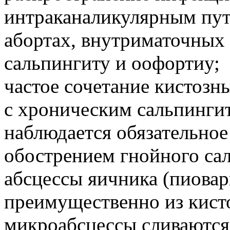
интраканаликулярным пут
абортах, внутриматочных
сальпингиту и оофортиу;
частое сочетание кистозн
с хроническим сальпинги
наблюдается обязательное
обострением гнойного са
абсцессы яичника (пиова
преимущественно из кист
микроабсцессы сливаются