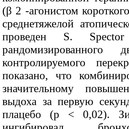
(β 2 -агонистом коротког
среднетяжелой атопичес
проведен S. Spect
рандомизированного д
контролируемого перек
показано, что комбинир
значительному повыше
выдоха за первую секу
плацебо (p < 0,02). З
ингибировал бронх