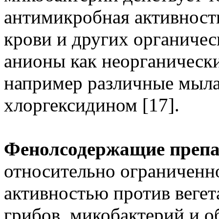
антимикробная активность
крови и других органичес
анионы как неорганически
например различные мыла
хлоргексидином [17].
Фенолсодержащие преп
относительно ограниченн
активностью против веге
грибов, микобактерий и о